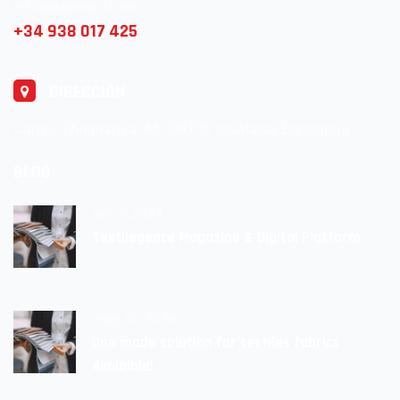
info@elements.es
+34 938 017 425
DIRECCIÓN
Carrer d'Alemanya, 46, 08700 Igualada, Barcelona
BLOG
juny 9, 2024
Textilegence Magazine & Digital Platform
maig 30, 2024
One made solution for textiles fabrics
Avalaible!